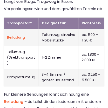
hängt von Etage, Trageweg in Essen,
Verpackungsservice und dem gewählten Termin ab.
Transportart
Geeignet für
Richtpreis
Teilumzug, einzelne
ca. 590 –
Beiladung
Möbelstücke
1.120 €
Teilumzug
ca. 1.800 –
(Direkttransport
1–2 Zimmer
2.800 €
)
3–4 Zimmer /
ca. 3.250 –
Komplettumzug
ganzer Hausstand
5.500 €
Für kleinere Sendungen lohnt sich häufig eine
Beiladung
– du teilst dir den Laderaum mit anderen