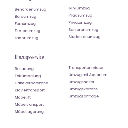
Mini Umzug
Behördenumzug
Praxisumzug
Büroumzug
Privatumzug
Fernumzug
Seniorenumzug
Firmenumzug
Studentenumzug
Laborumzug
Umzugsservice
Transporter mieten
Beiladung
Umzug mit Aquarium
Entrümpelung
Umzugshelfer
Halteverbotszone
Umzugskartons
Klaviertransport
Umzugsanfrage
Möbellift
Möbeltransport
Möbellagerung