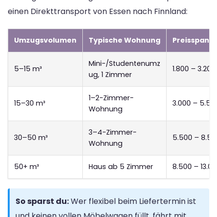
einen Direkttransport von Essen nach Finnland:
Umzugsvolumen
Typische Wohnung
Preisspanne
Mini-/Studentenumz
5–15 m³
1.800 – 3.200
ug, 1 Zimmer
1–2-Zimmer-
15–30 m³
3.000 – 5.50
Wohnung
3–4-Zimmer-
30–50 m³
5.500 – 8.50
Wohnung
50+ m³
Haus ab 5 Zimmer
8.500 – 13.0
So sparst du:
Wer flexibel beim Liefertermin ist
und keinen vollen Möbelwagen füllt, fährt mit