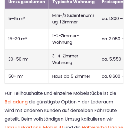
Umzugsvolumen
Typische Wohnung
Preisspanne
Mini-/Studentenumz
5–15 m³
ca. 1.800 – 3
ug, 1 Zimmer
1–2-Zimmer-
15–30 m³
ca. 3.050 – 
Wohnung
3–4-Zimmer-
30–50 m³
ca. 5.550 – 
Wohnung
50+ m³
Haus ab 5 Zimmer
ca. 8.600 – 1
Für Teilhaushalte und einzelne Möbelstücke ist die
Beiladung
die günstigste Option – der Laderaum
wird mit anderen Kunden auf derselben Fährroute
geteilt. Beim vollständigen Umzug kalkulieren wir
Umzugskartons
,
Möbellift
und die
Halteverbotszone