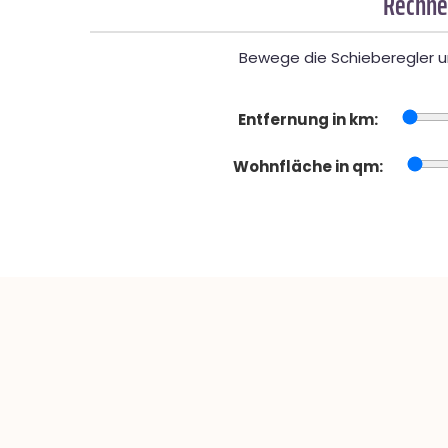
Rechne
Bewege die Schieberegler un
Entfernung in km:
Wohnfläche in qm: