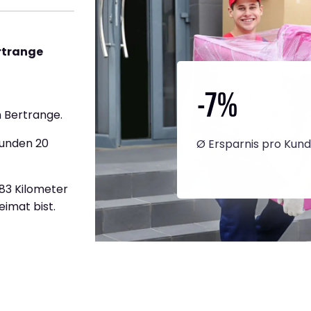
rtrange
-7
%
 Bertrange.
tunden 20
Ø Ersparnis pro Kun
283 Kilometer
eimat bist.