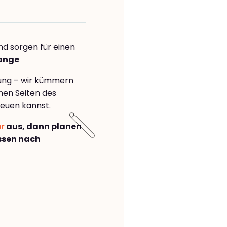
nd sorgen für einen
range
rung – wir kümmern
önen Seiten des
euen kannst.
ar
aus, dann planen
ssen nach