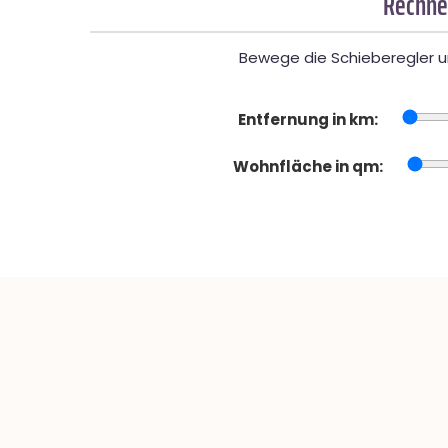
Rechne
Bewege die Schieberegler un
Entfernung in km:
Wohnfläche in qm: