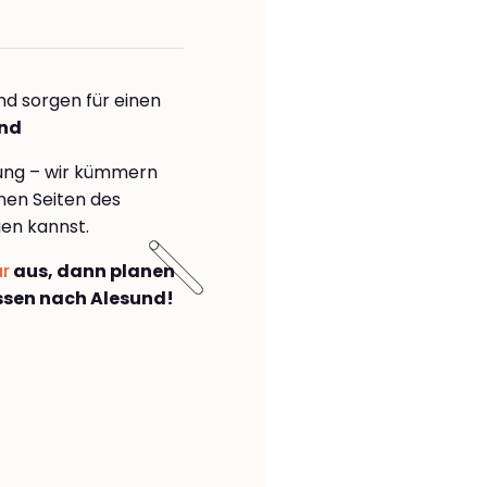
nd sorgen für einen
und
rung – wir kümmern
önen Seiten des
en kannst.
ar
aus, dann planen
sen nach Alesund!