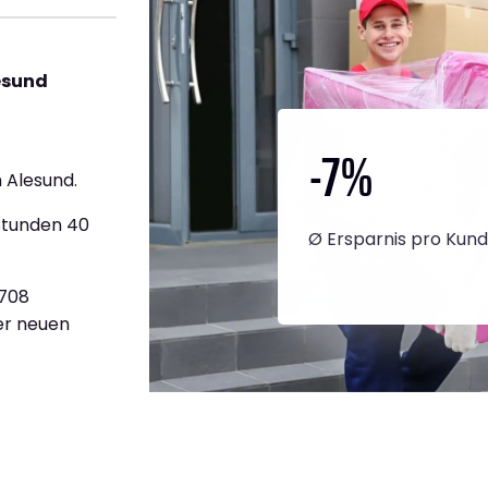
esund
-7
%
 Alesund.
Stunden 40
Ø Ersparnis pro Kun
.708
ner neuen