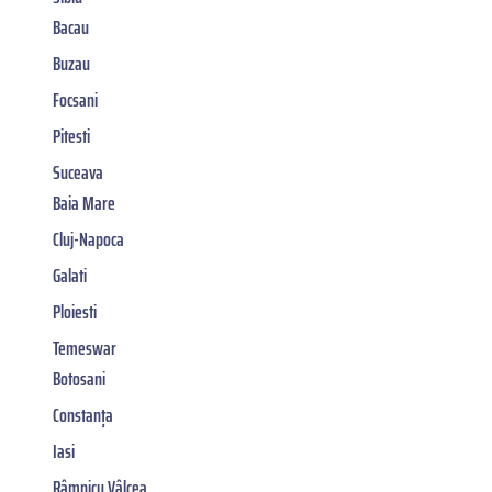
Bacau
Buzau
Focsani
Pitesti
Suceava
Baia Mare
Cluj-Napoca
Galati
Ploiesti
Temeswar
Botosani
Constanța
Iasi
Râmnicu Vâlcea