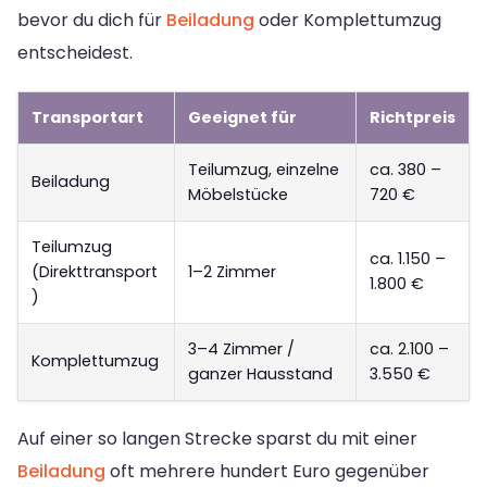
bevor du dich für
Beiladung
oder Komplettumzug
entscheidest.
Transportart
Geeignet für
Richtpreis
Teilumzug, einzelne
ca. 380 –
Beiladung
Möbelstücke
720 €
Teilumzug
ca. 1.150 –
(Direkttransport
1–2 Zimmer
1.800 €
)
3–4 Zimmer /
ca. 2.100 –
Komplettumzug
ganzer Hausstand
3.550 €
Auf einer so langen Strecke sparst du mit einer
Beiladung
oft mehrere hundert Euro gegenüber