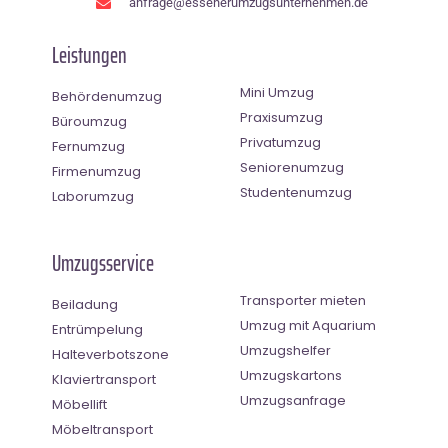
anfrage@essenerumzugsunternehmen.de
Leistungen
Mini Umzug
Behördenumzug
Praxisumzug
Büroumzug
Privatumzug
Fernumzug
Seniorenumzug
Firmenumzug
Studentenumzug
Laborumzug
Umzugsservice
Transporter mieten
Beiladung
Umzug mit Aquarium
Entrümpelung
Umzugshelfer
Halteverbotszone
Umzugskartons
Klaviertransport
Umzugsanfrage
Möbellift
Möbeltransport