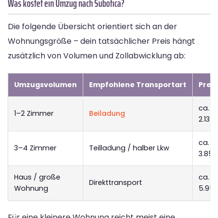
Was kostet ein Umzug nach Subotica?
Die folgende Übersicht orientiert sich an der
Wohnungsgröße – dein tatsächlicher Preis hängt
zusätzlich von Volumen und Zollabwicklung ab:
Umzugsvolumen
Empfohlene Transportart
Prei
ca. 1.
1–2 Zimmer
Beiladung
2.135
ca. 2
3–4 Zimmer
Teilladung / halber Lkw
3.850
Haus / große
ca. 3
Direkttransport
Wohnung
5.95
Für eine kleinere Wohnung reicht meist eine