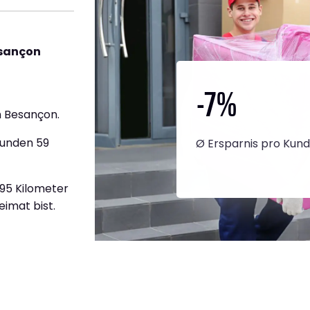
esançon
-7
%
 Besançon.
tunden 59
Ø Ersparnis pro Kun
595 Kilometer
eimat bist.