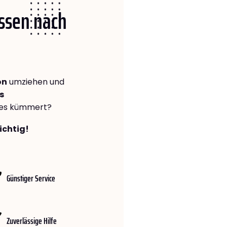
Essen nach
on
umziehen und
s
lles kümmert?
ichtig!
Günstiger Service
Zuverlässige Hilfe