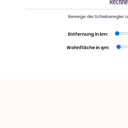
Rechne
Bewege die Schieberegler un
Entfernung in km:
Wohnfläche in qm: