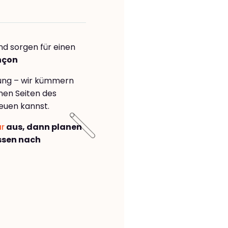
nd sorgen für einen
nçon
rung – wir kümmern
önen Seiten des
euen kannst.
ar
aus, dann planen
ssen nach