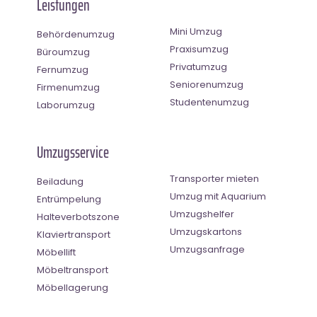
Leistungen
Mini Umzug
Behördenumzug
Praxisumzug
Büroumzug
Privatumzug
Fernumzug
Seniorenumzug
Firmenumzug
Studentenumzug
Laborumzug
Umzugsservice
Transporter mieten
Beiladung
Umzug mit Aquarium
Entrümpelung
Umzugshelfer
Halteverbotszone
Umzugskartons
Klaviertransport
Umzugsanfrage
Möbellift
Möbeltransport
Möbellagerung