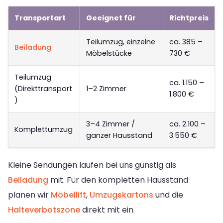
Transportart
Geeignet für
Richtpreis
Teilumzug, einzelne
ca. 385 –
Beiladung
Möbelstücke
730 €
Teilumzug
ca. 1.150 –
(Direkttransport
1–2 Zimmer
1.800 €
)
3–4 Zimmer /
ca. 2.100 –
Komplettumzug
ganzer Hausstand
3.550 €
Kleine Sendungen laufen bei uns günstig als
Beiladung
mit. Für den kompletten Hausstand
planen wir
Möbellift
,
Umzugskartons
und die
Halteverbotszone
direkt mit ein.