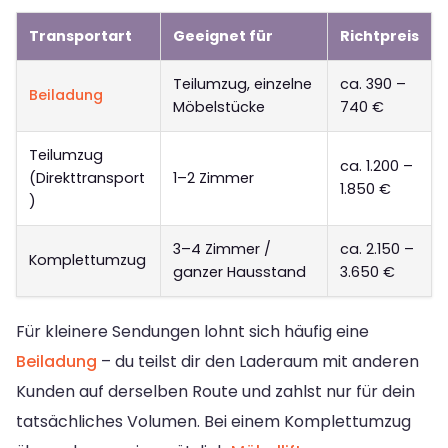
Transportart
Geeignet für
Richtpreis
Teilumzug, einzelne
ca. 390 –
Beiladung
Möbelstücke
740 €
Teilumzug
ca. 1.200 –
(Direkttransport
1–2 Zimmer
1.850 €
)
3–4 Zimmer /
ca. 2.150 –
Komplettumzug
ganzer Hausstand
3.650 €
Für kleinere Sendungen lohnt sich häufig eine
Beiladung
– du teilst dir den Laderaum mit anderen
Kunden auf derselben Route und zahlst nur für dein
tatsächliches Volumen. Bei einem Komplettumzug