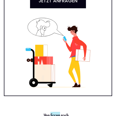
JETZT ANFRAGEN
Von
Essen
nach ...