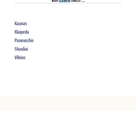
Kaunas
Klaipeda
Panevezhis
Shauliai
Vilnius