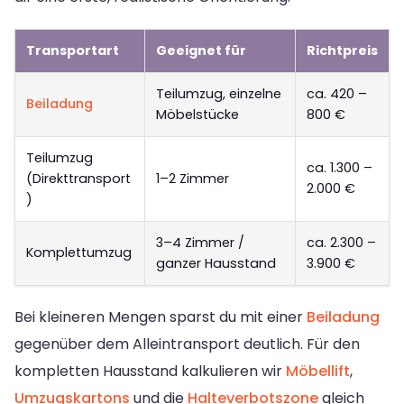
Transportart
Geeignet für
Richtpreis
Teilumzug, einzelne
ca. 420 –
Beiladung
Möbelstücke
800 €
Teilumzug
ca. 1.300 –
(Direkttransport
1–2 Zimmer
2.000 €
)
3–4 Zimmer /
ca. 2.300 –
Komplettumzug
ganzer Hausstand
3.900 €
Bei kleineren Mengen sparst du mit einer
Beiladung
gegenüber dem Alleintransport deutlich. Für den
kompletten Hausstand kalkulieren wir
Möbellift
,
Umzugskartons
und die
Halteverbotszone
gleich