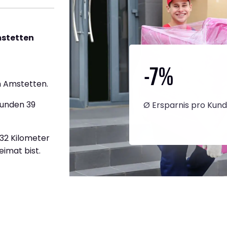
mstetten
-7
%
 Amstetten.
tunden 39
Ø Ersparnis pro Kun
832 Kilometer
eimat bist.