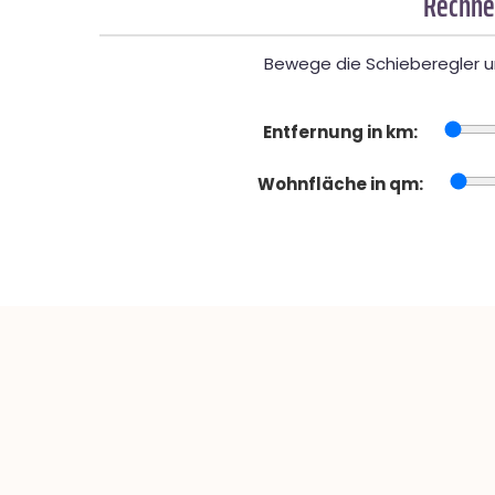
Rechne
Bewege die Schieberegler un
Entfernung in km:
Wohnfläche in qm: