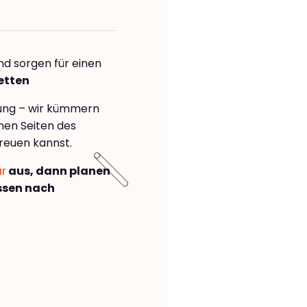
nd sorgen für einen
etten
rung – wir kümmern
önen Seiten des
reuen kannst.
ar
aus, dann planen
ssen nach