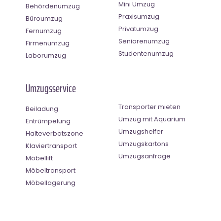
Mini Umzug
Behördenumzug
Praxisumzug
Büroumzug
Privatumzug
Fernumzug
Seniorenumzug
Firmenumzug
Studentenumzug
Laborumzug
Umzugsservice
Transporter mieten
Beiladung
Umzug mit Aquarium
Entrümpelung
Umzugshelfer
Halteverbotszone
Umzugskartons
Klaviertransport
Umzugsanfrage
Möbellift
Möbeltransport
Möbellagerung