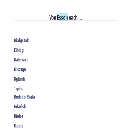
Von
Essen
nach ...
Białystok
Elbląg
Katowice
Olsztyn
Rybnik
Tychy
Bielsko-Biała
Gdańsk
Kielce
Opole