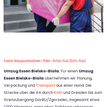
Essener Umzugsunternehmen
»
Polen
» Bielsko-Biała (Bielitz-Biala)
Umzug Essen Bielsko-Biała
: Für einen
Umzug
Essen Bielsko-Biała
übernehmen wir Planung,
Verpackung und
Transport
aus einer Hand: Die
Strecke über die A4 durch
Köln
und Dresden bis zum
Grenzübergang Görlitz/Zgorzelec, insgesamt etwa
1.000 Kilometer, ganz ohne Zollstopp unterwegs.