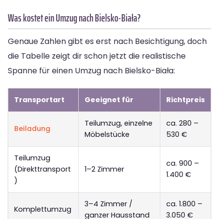
Was kostet ein Umzug nach Bielsko-Biała?
Genaue Zahlen gibt es erst nach Besichtigung, doch
die Tabelle zeigt dir schon jetzt die realistische
Spanne für einen Umzug nach Bielsko-Biała:
Transportart
Geeignet für
Richtpreis
Teilumzug, einzelne
ca. 280 –
Beiladung
Möbelstücke
530 €
Teilumzug
ca. 900 –
(Direkttransport
1–2 Zimmer
1.400 €
)
3–4 Zimmer /
ca. 1.800 –
Komplettumzug
ganzer Hausstand
3.050 €