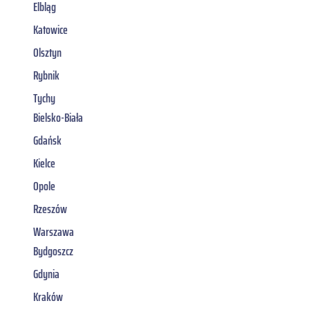
Elbląg
Katowice
Olsztyn
Rybnik
Tychy
Bielsko-Biała
Gdańsk
Kielce
Opole
Rzeszów
Warszawa
Bydgoszcz
Gdynia
Kraków