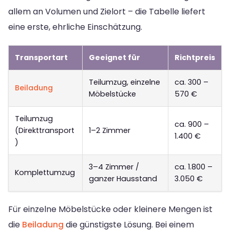
allem an Volumen und Zielort – die Tabelle liefert
eine erste, ehrliche Einschätzung.
Transportart
Geeignet für
Richtpreis
Teilumzug, einzelne
ca. 300 –
Beiladung
Möbelstücke
570 €
Teilumzug
ca. 900 –
(Direkttransport
1–2 Zimmer
1.400 €
)
3–4 Zimmer /
ca. 1.800 –
Komplettumzug
ganzer Hausstand
3.050 €
Für einzelne Möbelstücke oder kleinere Mengen ist
die
Beiladung
die günstigste Lösung. Bei einem