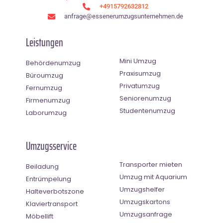
+4915792632812
anfrage@essenerumzugsunternehmen.de
Leistungen
Mini Umzug
Behördenumzug
Praxisumzug
Büroumzug
Privatumzug
Fernumzug
Seniorenumzug
Firmenumzug
Studentenumzug
Laborumzug
Umzugsservice
Transporter mieten
Beiladung
Umzug mit Aquarium
Entrümpelung
Umzugshelfer
Halteverbotszone
Umzugskartons
Klaviertransport
Umzugsanfrage
Möbellift