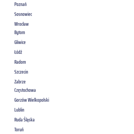
Poznań
Sosnowiec
Wrocław
Bytom
Gliwice
Łódź
Radom
Szczecin
Zabrze
Częstochowa
Gorzów Wielkopolski
Lublin
Ruda Śląska
Toruń