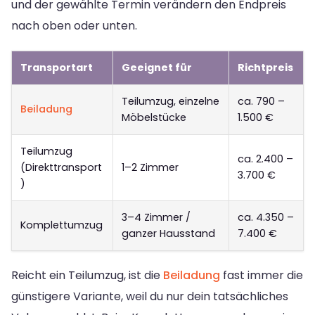
und der gewählte Termin verändern den Endpreis
nach oben oder unten.
Transportart
Geeignet für
Richtpreis
Teilumzug, einzelne
ca. 790 –
Beiladung
Möbelstücke
1.500 €
Teilumzug
ca. 2.400 –
(Direkttransport
1–2 Zimmer
3.700 €
)
3–4 Zimmer /
ca. 4.350 –
Komplettumzug
ganzer Hausstand
7.400 €
Reicht ein Teilumzug, ist die
Beiladung
fast immer die
günstigere Variante, weil du nur dein tatsächliches