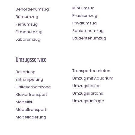
Mini Umzug
Behördenumzug
Praxisumzug
Büroumzug
Privatumzug
Fernumzug
Seniorenumzug
Firmenumzug
Studentenumzug
Laborumzug
Umzugsservice
Transporter mieten
Beiladung
Umzug mit Aquarium
Entrümpelung
Umzugshelfer
Halteverbotszone
Umzugskartons
Klaviertransport
Umzugsanfrage
Möbellift
Möbeltransport
Möbellagerung