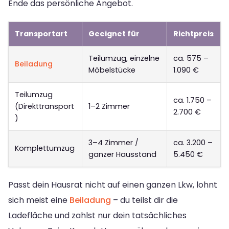
Ende das persönliche Angebot.
Transportart
Geeignet für
Richtpreis
Teilumzug, einzelne
ca. 575 –
Beiladung
Möbelstücke
1.090 €
Teilumzug
ca. 1.750 –
(Direkttransport
1–2 Zimmer
2.700 €
)
3–4 Zimmer /
ca. 3.200 –
Komplettumzug
ganzer Hausstand
5.450 €
Passt dein Hausrat nicht auf einen ganzen Lkw, lohnt
sich meist eine
Beiladung
– du teilst dir die
Ladefläche und zahlst nur dein tatsächliches