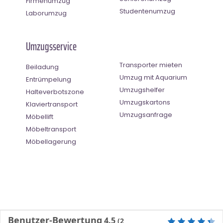
Firmenumzug
Studentenumzug
Laborumzug
Umzugsservice
Transporter mieten
Beiladung
Umzug mit Aquarium
Entrümpelung
Umzugshelfer
Halteverbotszone
Umzugskartons
Klaviertransport
Umzugsanfrage
Möbellift
Möbeltransport
Möbellagerung
Benutzer-Bewertung
4.5
(
2