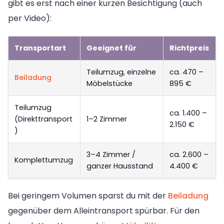
gibt es erst nach einer kurzen Besichtigung (auch
per Video):
Transportart
Geeignet für
Richtpreis
Teilumzug, einzelne
ca. 470 –
Beiladung
Möbelstücke
895 €
Teilumzug
ca. 1.400 –
(Direkttransport
1–2 Zimmer
2.150 €
)
3–4 Zimmer /
ca. 2.600 –
Komplettumzug
ganzer Hausstand
4.400 €
Bei geringem Volumen sparst du mit der
Beiladung
gegenüber dem Alleintransport spürbar. Für den