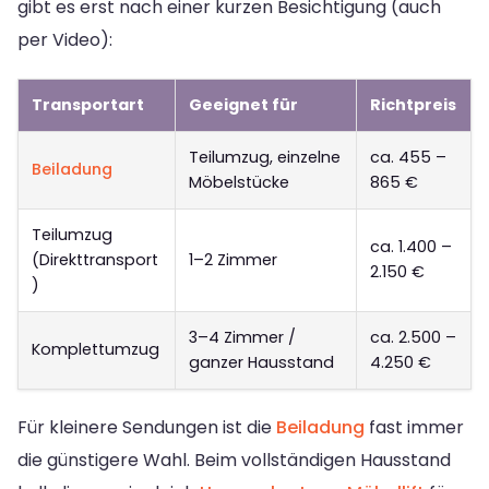
gibt es erst nach einer kurzen Besichtigung (auch
per Video):
Transportart
Geeignet für
Richtpreis
Teilumzug, einzelne
ca. 455 –
Beiladung
Möbelstücke
865 €
Teilumzug
ca. 1.400 –
(Direkttransport
1–2 Zimmer
2.150 €
)
3–4 Zimmer /
ca. 2.500 –
Komplettumzug
ganzer Hausstand
4.250 €
Für kleinere Sendungen ist die
Beiladung
fast immer
die günstigere Wahl. Beim vollständigen Hausstand