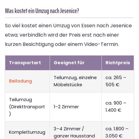
Was kostet ein Umzug nach Jesenice?
So viel kostet einen Umzug von Essen nach Jesenice
etwa; verbindlich wird der Preis erst nach einer
kurzen Besichtigung oder einem Video-Termin.
Transportart
Geeignet für
Richtpreis
Teilumzug, einzelne
ca. 265 –
Beiladung
Möbelstücke
505 €
Teilumzug
ca. 900 –
(Direkttransport
1–2 Zimmer
1.400 €
)
3–4 Zimmer /
ca. 1.800 –
Komplettumzug
ganzer Hausstand
3.050 €