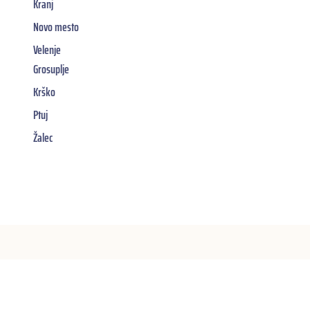
Kranj
Novo mesto
Velenje
Grosuplje
Krško
Ptuj
Žalec