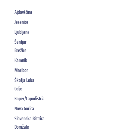
Ajdovščina
Jesenice
Ljubljana
Šentjur
Brežice
Kamnik
Maribor
Škofja Loka
Celje
Koper/Capodistria
Nova Gorica
Slovenska Bistrica
Domžale