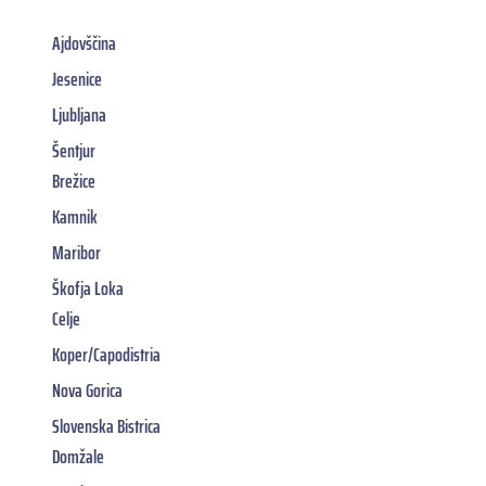
Ajdovščina
Jesenice
Ljubljana
Šentjur
Brežice
Kamnik
Maribor
Škofja Loka
Celje
Koper/Capodistria
Nova Gorica
Slovenska Bistrica
Domžale