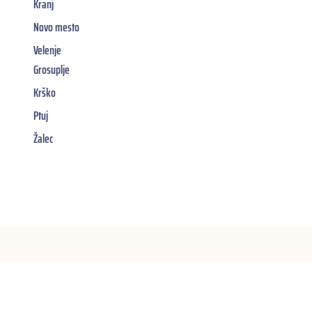
Kranj
Novo mesto
Velenje
Grosuplje
Krško
Ptuj
Žalec