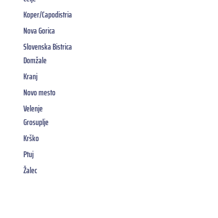
Koper/Capodistria
Nova Gorica
Slovenska Bistrica
Domžale
Kranj
Novo mesto
Velenje
Grosuplje
Krško
Ptuj
Žalec