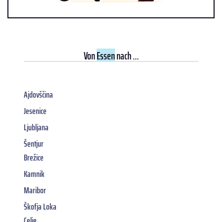
Von
Essen
nach ...
Ajdovščina
Jesenice
Ljubljana
Šentjur
Brežice
Kamnik
Maribor
Škofja Loka
Celje