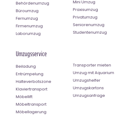
Mini Umzug
Behördenumzug
Praxisumzug
Büroumzug
Privatumzug
Fernumzug
Seniorenumzug
Firmenumzug
Studentenumzug
Laborumzug
Umzugsservice
Transporter mieten
Beiladung
Umzug mit Aquarium
Entrümpelung
Umzugshelfer
Halteverbotszone
Umzugskartons
Klaviertransport
Umzugsanfrage
Möbellift
Möbeltransport
Möbellagerung