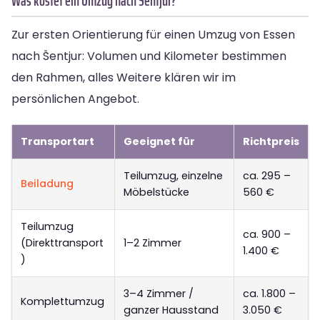
Was kostet ein Umzug nach Šentjur?
Zur ersten Orientierung für einen Umzug von Essen
nach Šentjur: Volumen und Kilometer bestimmen
den Rahmen, alles Weitere klären wir im
persönlichen Angebot.
Transportart
Geeignet für
Richtpreis
Teilumzug, einzelne
ca. 295 –
Beiladung
Möbelstücke
560 €
Teilumzug
ca. 900 –
(Direkttransport
1–2 Zimmer
1.400 €
)
3–4 Zimmer /
ca. 1.800 –
Komplettumzug
ganzer Hausstand
3.050 €