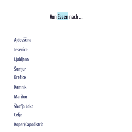
Von
Essen
nach ...
Ajdovščina
Jesenice
Ljubljana
Šentjur
Brežice
Kamnik
Maribor
Škofja Loka
Celje
Koper/Capodistria