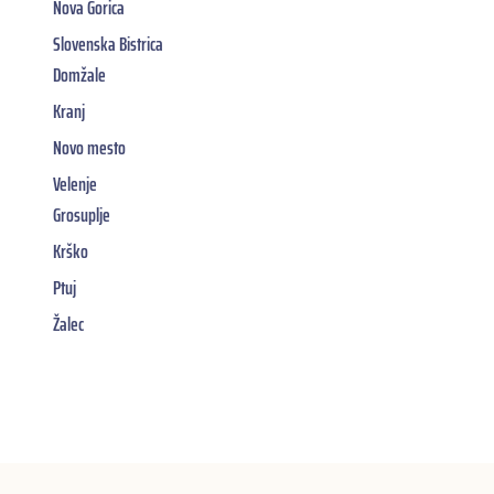
Nova Gorica
Slovenska Bistrica
Domžale
Kranj
Novo mesto
Velenje
Grosuplje
Krško
Ptuj
Žalec