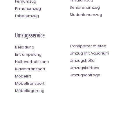
Privatumzug
Fernumzug
Seniorenumzug
Firmenumzug
Studentenumzug
Laborumzug
Umzugsservice
Transporter mieten
Beiladung
Umzug mit Aquarium
Entrümpelung
Umzugshelfer
Halteverbotszone
Umzugskartons
Klaviertransport
Umzugsanfrage
Möbellift
Möbeltransport
Möbellagerung