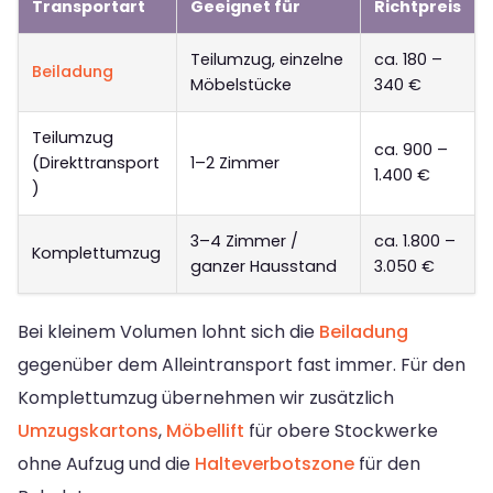
Transportart
Geeignet für
Richtpreis
Teilumzug, einzelne
ca. 180 –
Beiladung
Möbelstücke
340 €
Teilumzug
ca. 900 –
(Direkttransport
1–2 Zimmer
1.400 €
)
3–4 Zimmer /
ca. 1.800 –
Komplettumzug
ganzer Hausstand
3.050 €
Bei kleinem Volumen lohnt sich die
Beiladung
gegenüber dem Alleintransport fast immer. Für den
Komplettumzug übernehmen wir zusätzlich
Umzugskartons
,
Möbellift
für obere Stockwerke
ohne Aufzug und die
Halteverbotszone
für den