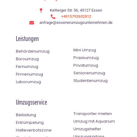
Kettwiger Str. 56, 45127 Essen
+4915792632812
anfrage@essenerumzugsunternehmen.de
Leistungen
Mini Umzug
Behördenumzug
Praxisumzug
Büroumzug
Privatumzug
Fernumzug
Seniorenumzug
Firmenumzug
Studentenumzug
Laborumzug
Umzugsservice
Transporter mieten
Beiladung
Umzug mit Aquarium
Entrümpelung
Umzugshelfer
Halteverbotszone
Umzugskartons