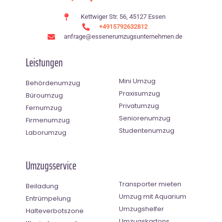
Kettwiger Str. 56, 45127 Essen
+4915792632812
anfrage@essenerumzugsunternehmen.de
Leistungen
Mini Umzug
Behördenumzug
Praxisumzug
Büroumzug
Privatumzug
Fernumzug
Seniorenumzug
Firmenumzug
Studentenumzug
Laborumzug
Umzugsservice
Transporter mieten
Beiladung
Umzug mit Aquarium
Entrümpelung
Umzugshelfer
Halteverbotszone
Umzugskartons