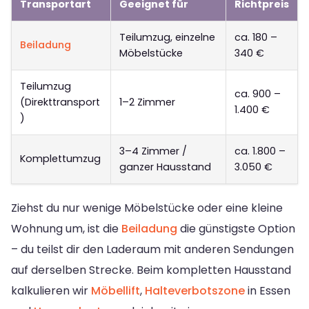
Transportart
Geeignet für
Richtpreis
Teilumzug, einzelne
ca. 180 –
Beiladung
Möbelstücke
340 €
Teilumzug
ca. 900 –
(Direkttransport
1–2 Zimmer
1.400 €
)
3–4 Zimmer /
ca. 1.800 –
Komplettumzug
ganzer Hausstand
3.050 €
Ziehst du nur wenige Möbelstücke oder eine kleine
Wohnung um, ist die
Beiladung
die günstigste Option
– du teilst dir den Laderaum mit anderen Sendungen
auf derselben Strecke. Beim kompletten Hausstand
kalkulieren wir
Möbellift
,
Halteverbotszone
in Essen