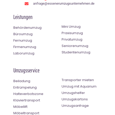
anfrage@essenerumzugsunternehmen.de
Leistungen
Mini Umzug
Behördenumzug
Praxisumzug
Büroumzug
Privatumzug
Fernumzug
Seniorenumzug
Firmenumzug
Studentenumzug
Laborumzug
Umzugsservice
Transporter mieten
Beiladung
Umzug mit Aquarium
Entrümpelung
Umzugshelfer
Halteverbotszone
Umzugskartons
Klaviertransport
Umzugsanfrage
Möbellift
Möbeltransport