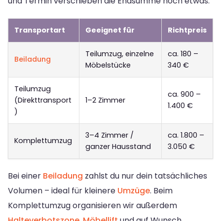
und Termin verschieben die Endsumme noch etwas.
Transportart
Geeignet für
Richtpreis
Teilumzug, einzelne
ca. 180 –
Beiladung
Möbelstücke
340 €
Teilumzug
ca. 900 –
(Direkttransport
1–2 Zimmer
1.400 €
)
3–4 Zimmer /
ca. 1.800 –
Komplettumzug
ganzer Hausstand
3.050 €
Bei einer
Beiladung
zahlst du nur dein tatsächliches
Volumen – ideal für kleinere
Umzüge
. Beim
Komplettumzug organisieren wir außerdem
Halteverbotszone
,
Möbellift
und auf Wunsch