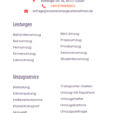
Kettwiger Str. 56, 45127 Essen
+4915792632812
anfrage@essenerumzugsunternehmen.de
Leistungen
Mini Umzug
Behördenumzug
Praxisumzug
Büroumzug
Privatumzug
Fernumzug
Seniorenumzug
Firmenumzug
Studentenumzug
Laborumzug
Umzugsservice
Transporter mieten
Beiladung
Umzug mit Aquarium
Entrümpelung
Umzugshelfer
Halteverbotszone
Umzugskartons
Klaviertransport
Umzugsanfrage
Möbellift