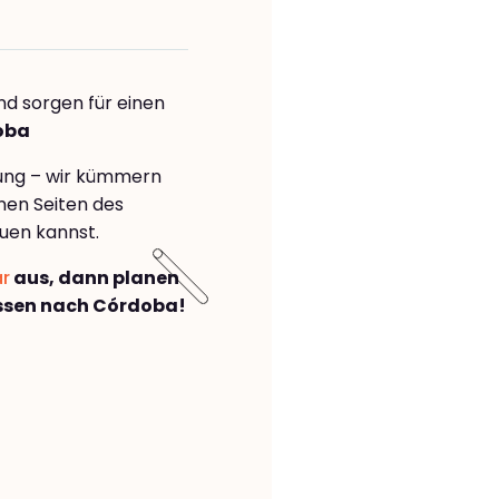
nd sorgen für einen
oba
rung – wir kümmern
önen Seiten des
uen kannst.
ar
aus, dann planen
ssen nach Córdoba!