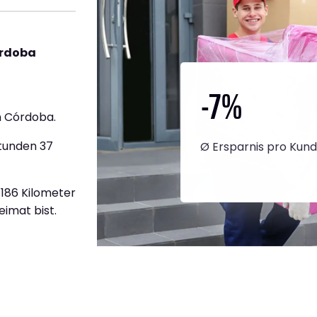
órdoba
-7
%
h Córdoba.
Stunden 37
Ø Ersparnis pro Kun
2.186 Kilometer
eimat bist.