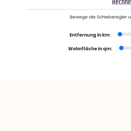
Rechne
Bewege die Schieberegler un
Entfernung in km:
Wohnfläche in qm: