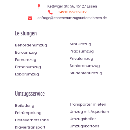
Kettwiger Str. 56, 45127 Essen
+4915792632812
anfrage@essenerumzugsunternehmen.de
Leistungen
Mini Umzug
Behördenumzug
Praxisumzug
Büroumzug
Privatumzug
Fernumzug
Seniorenumzug
Firmenumzug
Studentenumzug
Laborumzug
Umzugsservice
Transporter mieten
Beiladung
Umzug mit Aquarium
Entrümpelung
Umzugshelfer
Halteverbotszone
Umzugskartons
Klaviertransport