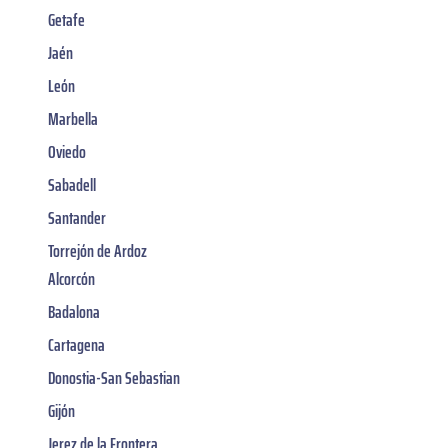
Getafe
Jaén
León
Marbella
Oviedo
Sabadell
Santander
Torrejón de Ardoz
Alcorcón
Badalona
Cartagena
Donostia-San Sebastian
Gijón
Jerez de la Frontera