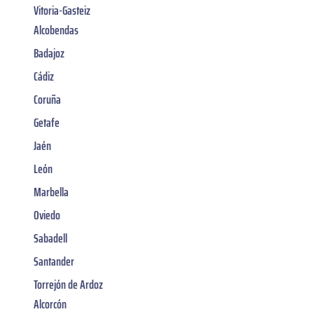
Vitoria-Gasteiz
Alcobendas
Badajoz
Cádiz
Coruña
Getafe
Jaén
León
Marbella
Oviedo
Sabadell
Santander
Torrejón de Ardoz
Alcorcón