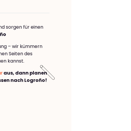
nd sorgen für einen
oño
rung – wir kümmern
önen Seiten des
en kannst.
ar
aus, dann planen
ssen nach Logroño!