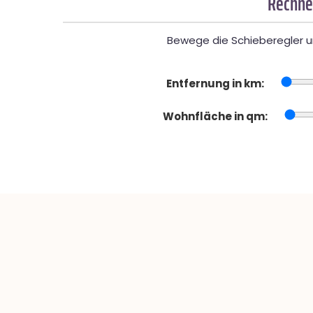
Rechne
Bewege die Schieberegler un
Entfernung in km:
Wohnfläche in qm: