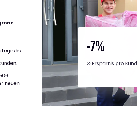
groño
-7
%
 Logroño.
tunden.
Ø Ersparnis pro Kun
.506
ner neuen