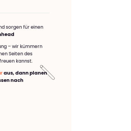
nd sorgen für einen
enhead
rung – wir kümmern
önen Seiten des
freuen kannst.
ar
aus, dann planen
ssen nach