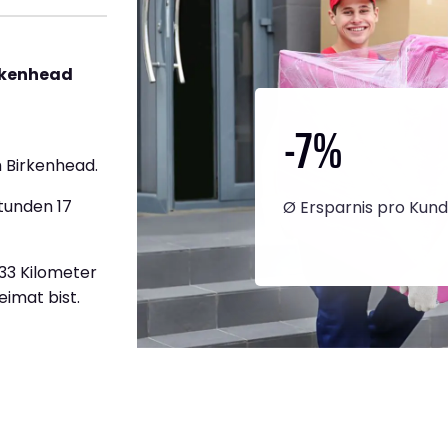
rkenhead
-7
%
 Birkenhead.
tunden 17
Ø Ersparnis pro Kun
933 Kilometer
eimat bist.