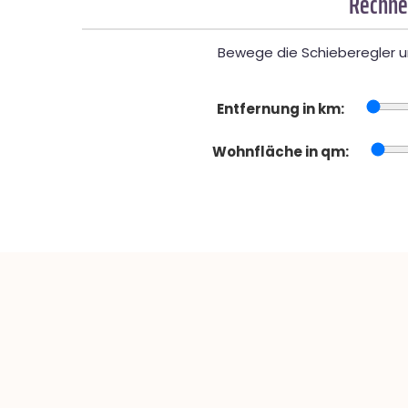
Rechne
Bewege die Schieberegler un
Entfernung in km:
Wohnfläche in qm: