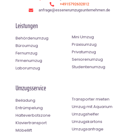
+4915792632812
anfrage@essenerumzugsunternehmen.de
Leistungen
Mini Umzug
Behördenumzug
Praxisumzug
Büroumzug
Privatumzug
Fernumzug
Seniorenumzug
Firmenumzug
Studentenumzug
Laborumzug
Umzugsservice
Transporter mieten
Beiladung
Umzug mit Aquarium
Entrümpelung
Umzugshelfer
Halteverbotszone
Umzugskartons
Klaviertransport
Umzugsanfrage
Möbellift