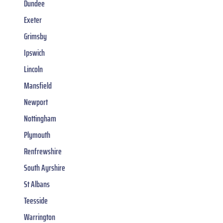
Dundee
Exeter
Grimsby
Ipswich
Lincoln
Mansfield
Newport
Nottingham
Plymouth
Renfrewshire
South Ayrshire
St Albans
Teesside
Warrington