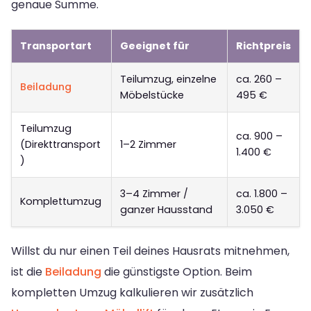
genaue Summe.
Transportart
Geeignet für
Richtpreis
Teilumzug, einzelne
ca. 260 –
Beiladung
Möbelstücke
495 €
Teilumzug
ca. 900 –
(Direkttransport
1–2 Zimmer
1.400 €
)
3–4 Zimmer /
ca. 1.800 –
Komplettumzug
ganzer Hausstand
3.050 €
Willst du nur einen Teil deines Hausrats mitnehmen,
ist die
Beiladung
die günstigste Option. Beim
kompletten Umzug kalkulieren wir zusätzlich