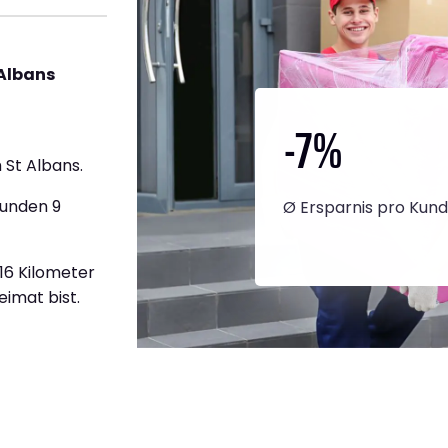
 Albans
-7
%
St Albans.
tunden 9
Ø Ersparnis pro Kun
616 Kilometer
eimat bist.