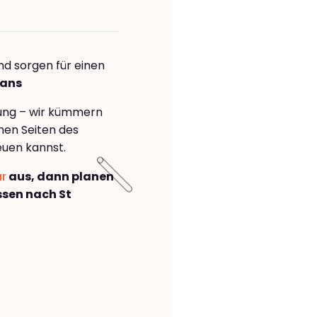
nd sorgen für einen
bans
rung – wir kümmern
önen Seiten des
euen kannst.
ar
aus, dann planen
sen nach St