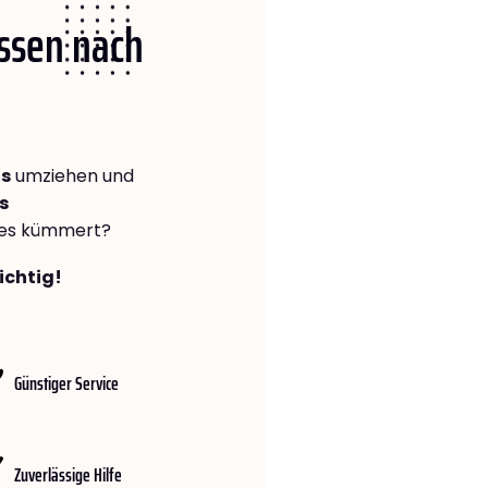
Essen nach
ns
umziehen und
s
lles kümmert?
ichtig!
Günstiger Service
Zuverlässige Hilfe