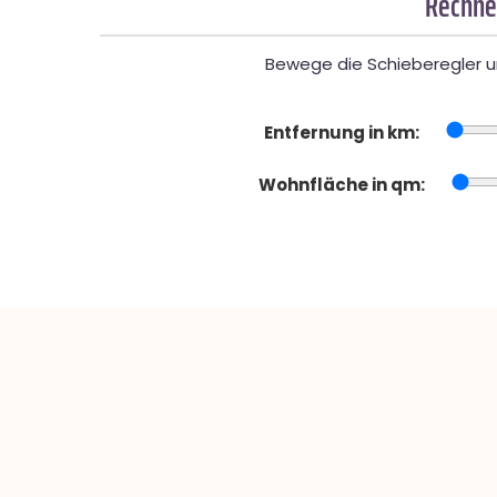
Rechne
Bewege die Schieberegler un
Entfernung in km:
Wohnfläche in qm: