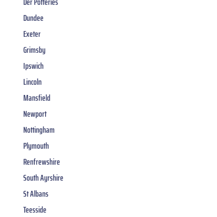
Der Potteries
Dundee
Exeter
Grimsby
Ipswich
Lincoln
Mansfield
Newport
Nottingham
Plymouth
Renfrewshire
South Ayrshire
St Albans
Teesside