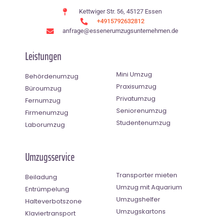
Kettwiger Str. 56, 45127 Essen
+4915792632812
anfrage@essenerumzugsunternehmen.de
Leistungen
Mini Umzug
Behördenumzug
Praxisumzug
Büroumzug
Privatumzug
Fernumzug
Seniorenumzug
Firmenumzug
Studentenumzug
Laborumzug
Umzugsservice
Transporter mieten
Beiladung
Umzug mit Aquarium
Entrümpelung
Umzugshelfer
Halteverbotszone
Umzugskartons
Klaviertransport