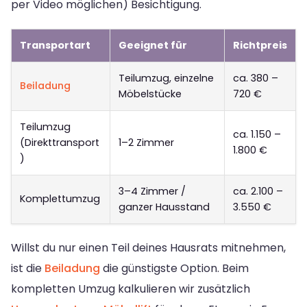
per Video möglichen) Besichtigung.
Transportart
Geeignet für
Richtpreis
Teilumzug, einzelne
ca. 380 –
Beiladung
Möbelstücke
720 €
Teilumzug
ca. 1.150 –
(Direkttransport
1–2 Zimmer
1.800 €
)
3–4 Zimmer /
ca. 2.100 –
Komplettumzug
ganzer Hausstand
3.550 €
Willst du nur einen Teil deines Hausrats mitnehmen,
ist die
Beiladung
die günstigste Option. Beim
kompletten Umzug kalkulieren wir zusätzlich