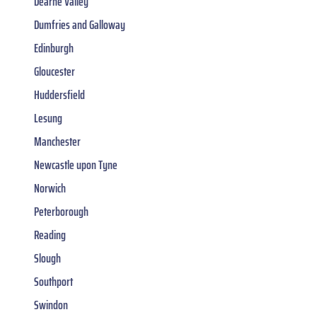
Dearne Valley
Dumfries and Galloway
Edinburgh
Gloucester
Huddersfield
Lesung
Manchester
Newcastle upon Tyne
Norwich
Peterborough
Reading
Slough
Southport
Swindon