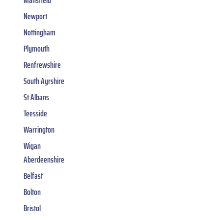
Mansfield
Newport
Nottingham
Plymouth
Renfrewshire
South Ayrshire
St Albans
Teesside
Warrington
Wigan
Aberdeenshire
Belfast
Bolton
Bristol