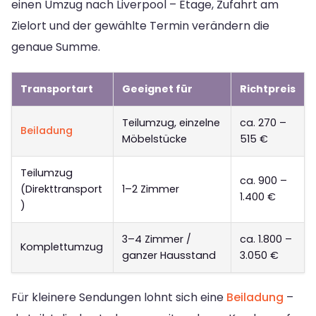
einen Umzug nach Liverpool – Etage, Zufahrt am
Zielort und der gewählte Termin verändern die
genaue Summe.
Transportart
Geeignet für
Richtpreis
Teilumzug, einzelne
ca. 270 –
Beiladung
Möbelstücke
515 €
Teilumzug
ca. 900 –
(Direkttransport
1–2 Zimmer
1.400 €
)
3–4 Zimmer /
ca. 1.800 –
Komplettumzug
ganzer Hausstand
3.050 €
Für kleinere Sendungen lohnt sich eine
Beiladung
–