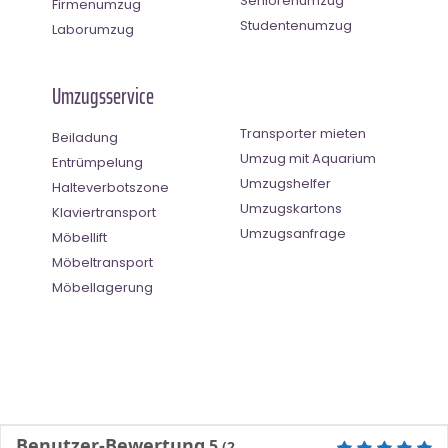
Seniorenumzug
Firmenumzug
Studentenumzug
Laborumzug
Umzugsservice
Transporter mieten
Beiladung
Umzug mit Aquarium
Entrümpelung
Umzugshelfer
Halteverbotszone
Umzugskartons
Klaviertransport
Umzugsanfrage
Möbellift
Möbeltransport
Möbellagerung
Benutzer-Bewertung
5
(
2