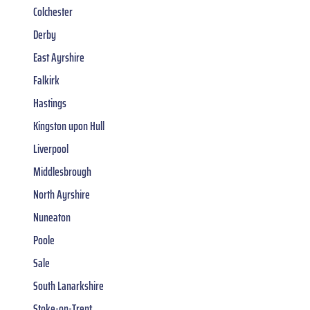
Colchester
Derby
East Ayrshire
Falkirk
Hastings
Kingston upon Hull
Liverpool
Middlesbrough
North Ayrshire
Nuneaton
Poole
Sale
South Lanarkshire
Stoke-on-Trent