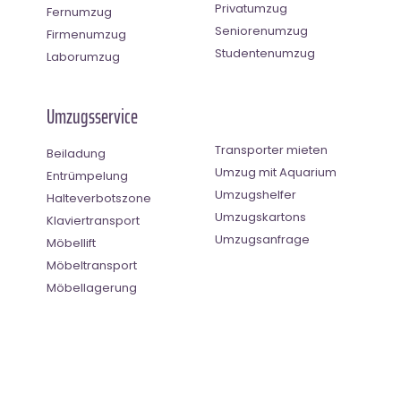
Privatumzug
Fernumzug
Seniorenumzug
Firmenumzug
Studentenumzug
Laborumzug
Umzugsservice
Transporter mieten
Beiladung
Umzug mit Aquarium
Entrümpelung
Umzugshelfer
Halteverbotszone
Umzugskartons
Klaviertransport
Umzugsanfrage
Möbellift
Möbeltransport
Möbellagerung