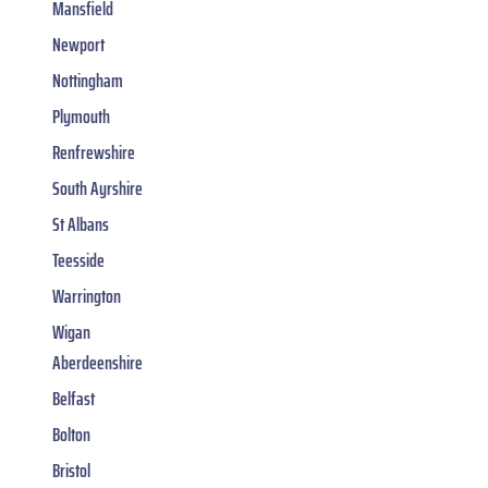
Mansfield
Newport
Nottingham
Plymouth
Renfrewshire
South Ayrshire
St Albans
Teesside
Warrington
Wigan
Aberdeenshire
Belfast
Bolton
Bristol