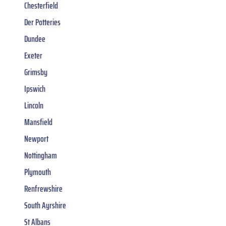
Chesterfield
Der Potteries
Dundee
Exeter
Grimsby
Ipswich
Lincoln
Mansfield
Newport
Nottingham
Plymouth
Renfrewshire
South Ayrshire
St Albans