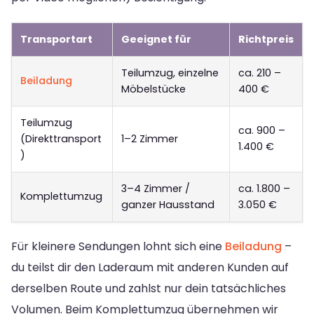
Transportart
Geeignet für
Richtpreis
Teilumzug, einzelne
ca. 210 –
Beiladung
Möbelstücke
400 €
Teilumzug
ca. 900 –
(Direkttransport
1–2 Zimmer
1.400 €
)
3–4 Zimmer /
ca. 1.800 –
Komplettumzug
ganzer Hausstand
3.050 €
Für kleinere Sendungen lohnt sich eine
Beiladung
–
du teilst dir den Laderaum mit anderen Kunden auf
derselben Route und zahlst nur dein tatsächliches
Volumen. Beim Komplettumzug übernehmen wir