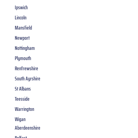
Ipswich
Lincoln
Mansfield
Newport
Nottingham
Plymouth
Renfrewshire
South Ayrshire
St Albans
Teesside
Warrington
Wigan
Aberdeenshire