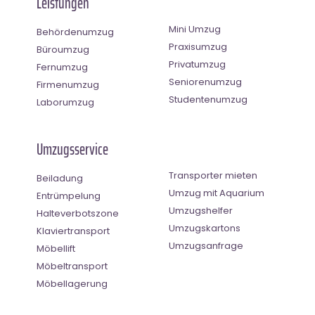
Leistungen
Mini Umzug
Behördenumzug
Praxisumzug
Büroumzug
Privatumzug
Fernumzug
Seniorenumzug
Firmenumzug
Studentenumzug
Laborumzug
Umzugsservice
Transporter mieten
Beiladung
Umzug mit Aquarium
Entrümpelung
Umzugshelfer
Halteverbotszone
Umzugskartons
Klaviertransport
Umzugsanfrage
Möbellift
Möbeltransport
Möbellagerung