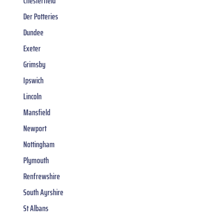
Chesterfield
Der Potteries
Dundee
Exeter
Grimsby
Ipswich
Lincoln
Mansfield
Newport
Nottingham
Plymouth
Renfrewshire
South Ayrshire
St Albans