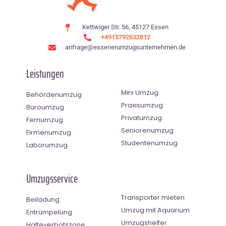
Kettwiger Str. 56, 45127 Essen
+4915792632812
anfrage@essenerumzugsunternehmen.de
Leistungen
Mini Umzug
Behördenumzug
Praxisumzug
Büroumzug
Privatumzug
Fernumzug
Seniorenumzug
Firmenumzug
Studentenumzug
Laborumzug
Umzugsservice
Transporter mieten
Beiladung
Umzug mit Aquarium
Entrümpelung
Umzugshelfer
Halteverbotszone