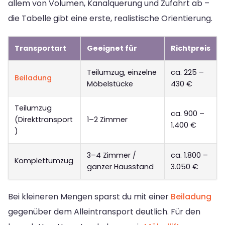
allem von Volumen, Kanalquerung und Zufahrt ab –
die Tabelle gibt eine erste, realistische Orientierung.
Transportart
Geeignet für
Richtpreis
Teilumzug, einzelne
ca. 225 –
Beiladung
Möbelstücke
430 €
Teilumzug
ca. 900 –
(Direkttransport
1–2 Zimmer
1.400 €
)
3–4 Zimmer /
ca. 1.800 –
Komplettumzug
ganzer Hausstand
3.050 €
Bei kleineren Mengen sparst du mit einer
Beiladung
gegenüber dem Alleintransport deutlich. Für den