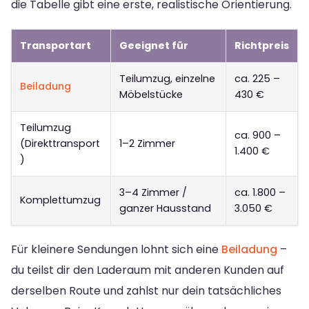
die Tabelle gibt eine erste, realistische Orientierung.
Transportart
Geeignet für
Richtpreis
Teilumzug, einzelne
ca. 225 –
Beiladung
Möbelstücke
430 €
Teilumzug
ca. 900 –
(Direkttransport
1–2 Zimmer
1.400 €
)
3–4 Zimmer /
ca. 1.800 –
Komplettumzug
ganzer Hausstand
3.050 €
Für kleinere Sendungen lohnt sich eine
Beiladung
–
du teilst dir den Laderaum mit anderen Kunden auf
derselben Route und zahlst nur dein tatsächliches