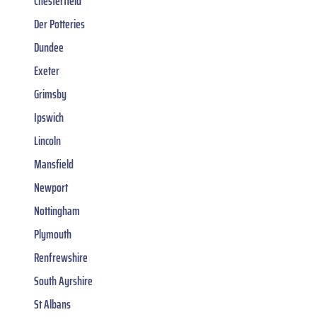
Chesterfield
Der Potteries
Dundee
Exeter
Grimsby
Ipswich
Lincoln
Mansfield
Newport
Nottingham
Plymouth
Renfrewshire
South Ayrshire
St Albans